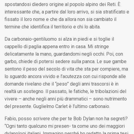
spostandosi diedero origine al popolo alpino dei Reti. È
interessante che, a partire dal loro arrivo, si sia stratificato e
fissato il loro nome e che da allora non sia cambiato il
termine che identifica il territorio e chi lo abita.
Da carbonaio-gentiluomo si alza in piedi e si toglie il
cappello di paglia appena entro in casa. Mi stringe
delicatamente la mano, guardandomi negli occhi. Poi, con
garbo, chiede di potersi sedere sulla panca. Le sue gambe
sentono il peso del secolo di vita che sta per compiere, ma
lo sguardo ancora vivido e l’acutezza con cui risponde alle
domande rivelano che il “peso” degli anni trascorsi è in
realtà un sostegno. Il passato, le fatiche, le tribolazioni del
vivere – anche negli anni più drammatici – sono nutrimento
del presente. Guglielmo Carlet è l’ultimo carbonaio.
Fabio, posso scrivere che per te Bob Dylan non ha segreti?
“Ogni tanto qualcuno mi presen- ta come uno dei maggiori
dylanologi italiani. Immagino perché ho redatto la prima tesi