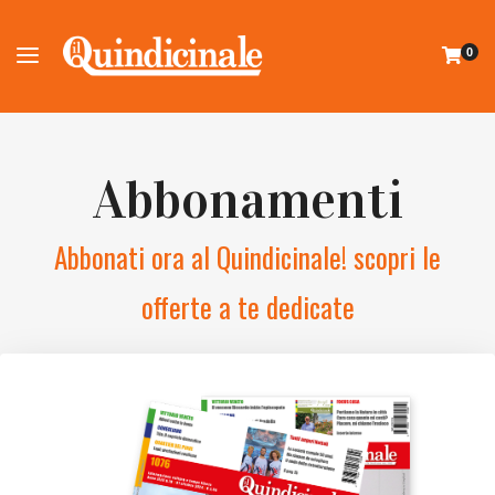
0
Abbonamenti
Abbonati ora al Quindicinale! scopri le
offerte a te dedicate