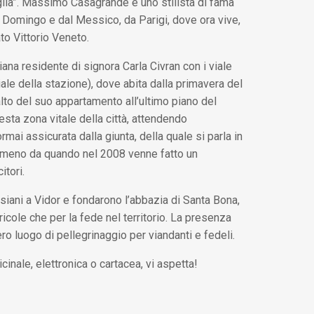
glia”. Massimo Casagrande è uno stilista di fama
 Domingo e dal Messico, da Parigi, dove ora vive,
to Vittorio Veneto.
iana residente di signora Carla Civran con i viale
le della stazione), dove abita dalla primavera del
alto del suo appartamento all’ultimo piano del
sta zona vitale della città, attendendo
rmai assicurata dalla giunta, della quale si parla in
ù o meno da quando nel 2008 venne fatto un
itori.
iani a Vidor e fondarono l’abbazia di Santa Bona,
ricole che per la fede nel territorio. La presenza
ero luogo di pellegrinaggio per viandanti e fedeli.
inale, elettronica o cartacea, vi aspetta!