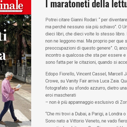
I maratoneti della lett
Potrei citare Gianni Rodari: “ per diventare
ma perché nessuno sia più schiavo”. O Um
dieci libri, che dieci volte lo stesso libr
non ne leggono mai. Ma proprio per que s
preoccupazioni di questo genere”. O, anco
incontro a qualcosa che sta per essere e
sono fatta per le citazioni, quando si acce
Edopo Fiorello, Vincent Cassel, Marcell J
Crowe, su Vanity Fair arriva Luca Zaia. Q
fotografato su sfondo azzurro, dietro una
eroi mascherati
– non è più appannaggio esclusivo di Zor
“Che mi trovi a Dubai, a Parigi, a Londra 
Sono nato a Vittorio Veneto, ne vado fiero