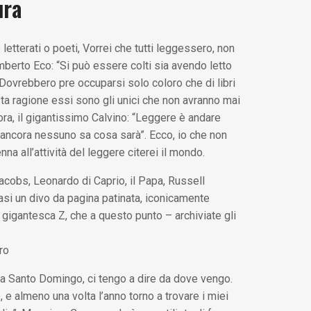
ura
 letterati o poeti, Vorrei che tutti leggessero, non
berto Eco: “Si può essere colti sia avendo letto
o. Dovrebbero pre occuparsi solo coloro che di libri
ta ragione essi sono gli unici che non avranno mai
ra, il gigantissimo Calvino: “Leggere è andare
 ancora nessuno sa cosa sarà”. Ecco, io che non
nna all’attività del leggere citerei il mondo.
acobs, Leonardo di Caprio, il Papa, Russell
uasi un divo da pagina patinata, iconicamente
 gigantesca Z, che a questo punto – archiviate gli
ro
o a Santo Domingo, ci tengo a dire da dove vengo.
, e almeno una volta l’anno torno a trovare i miei