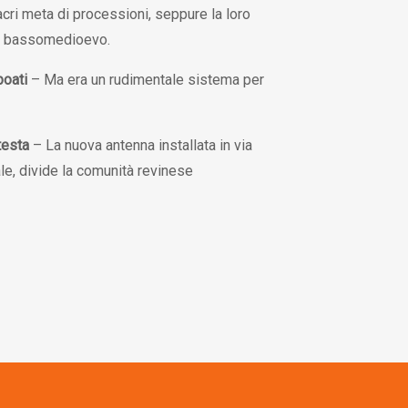
sacri meta di processioni, seppure la loro
dal bassomedioevo.
boati
– Ma era un rudimentale sistema per
testa
– La nuova antenna installata in via
ale, divide la comunità revinese