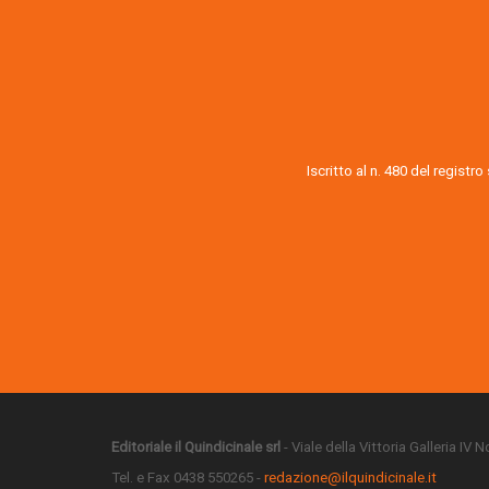
Iscritto al n. 480 del registr
Editoriale il Quindicinale srl
- Viale della Vittoria Galleria IV
Tel. e Fax 0438 550265 -
redazione@ilquindicinale.it