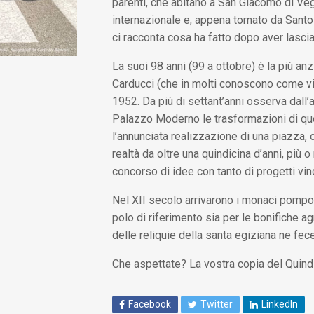
parenti, che abitano a San Giacomo di Ve
internazionale e, appena tornato da Santo
ci racconta cosa ha fatto dopo aver lascia
La suoi 98 anni (99 a ottobre) è la più anz
Carducci (che in molti conoscono come via
1952. Da più di settant’anni osserva dall’
Palazzo Moderno le trasformazioni di que
l’annunciata realizzazione di una piazza, o
realtà da oltre una quindicina d’anni, pi
concorso di idee con tanto di progetti vinc
Nel XII secolo arrivarono i monaci pompos
polo di riferimento sia per le bonifiche ag
delle reliquie della santa egiziana ne fec
Che aspettate? La vostra copia del Quindic
Facebook
Twitter
LinkedIn