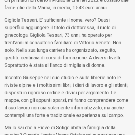
Un primato non certo invidiabile che nel 2022 è costato alle
fami- glie della Marca, in media, 1.543 euro annui.
Gigliola Tessari. E‘ sufficiente il nome, vero? Quasi
superfluo aggiungere il titolo di dottoressa, il ruolo di
ginecologa. Gigliola Tessari, 73 anni, ha operato per
trent’anni al consultorio familiare di Vittorio Veneto. Non
solo. Nella sua lunga carriera ha organizzato, seguito,
gestito centinaia di corsi di formazione. A diversi livelli.
Soprattutto è stata al fianco di migliaia di donne.
Incontro Giuseppe nel suo studio e sulle librerie noto le
riviste alpine e i moltissimi libri, i diari di lavoro e gli atlanti,
disposti in rigoroso ordine e divisi per argomento. Le
mappe, con gli appunti sparsi, mi fanno comprendere come
il suo lavoro non sia solamente informatizzato, ma anche
contempli una forte e tradizionale esperienza sul campo.
Ma lo sai che a Pieve di Soligo abita la famiglia della