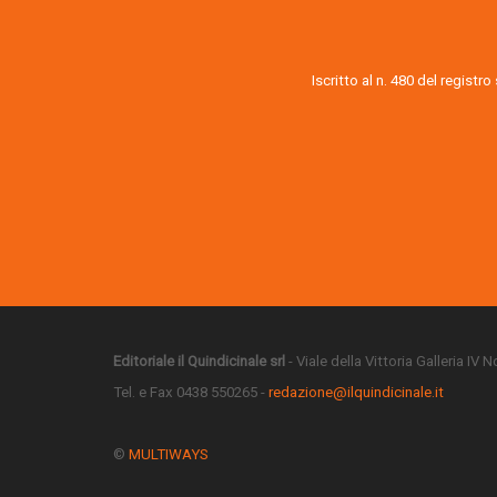
Iscritto al n. 480 del registr
Editoriale il Quindicinale srl
- Viale della Vittoria Galleria IV
Tel. e Fax 0438 550265 -
redazione@ilquindicinale.it
©
MULTIWAYS