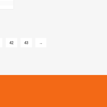
42
43
→