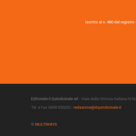
Iscritto al n. 480 del registr
Editoriale il Quindicinale srl
- Viale della Vittoria Galleria IV
Tel. e Fax 0438 550265 -
redazione@ilquindicinale.it
©
MULTIWAYS