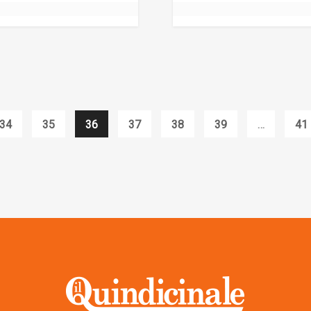
34
35
36
37
38
39
…
41