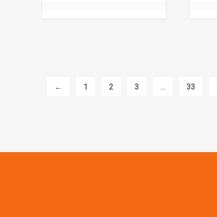
←
1
2
3
…
33